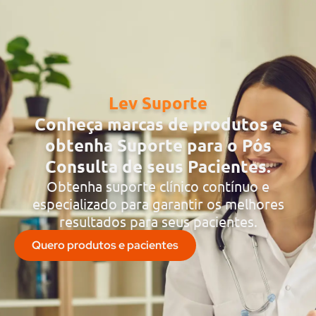
Lev Suporte
Conheça marcas de produtos e
obtenha S
uporte para o Pós
Consulta de seus Pacientes.
Obtenha suporte clínico contínuo e
especializado para garantir os melhores
resultados para seus pacientes.
Quero produtos e pacientes