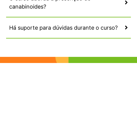
canabinoides?
Há suporte para dúvidas durante o curso?
Contato
Email: contato@levacademy.com.br
Telefone: 11-910732110