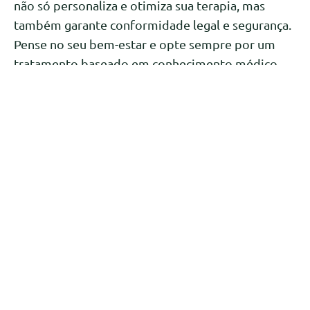
não só personaliza e otimiza sua terapia, mas
também garante conformidade legal e segurança.
Pense no seu bem-estar e opte sempre por um
tratamento baseado em conhecimento médico
qualificado. Seu corpo e sua saúde agradecem.
Contato
Email: contato@levacademy.com.br